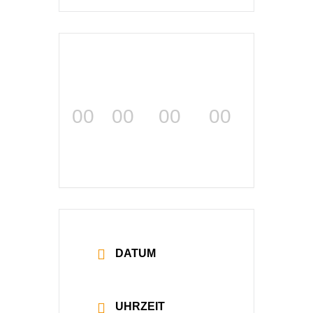
00
00
00
00
TAGE
STUNDEN
MINUTEN
SEKUNDEN
DATUM
15 Okt. 2027
UHRZEIT