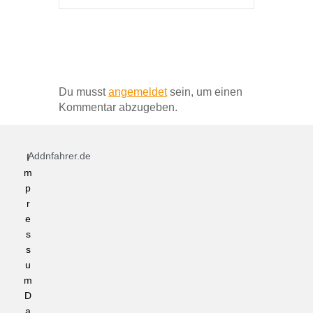
Schreibe einen Kommentar
Du musst
angemeldet
sein, um einen
Kommentar abzugeben.
Addnfahrer.de
I
m
p
r
e
s
s
u
m
D
a