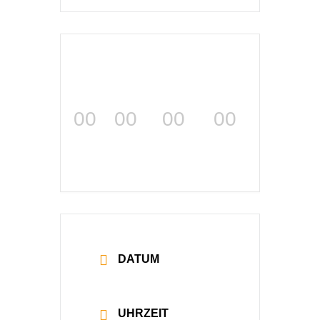
00
00
00
00
TAGE
STUNDEN
MINUTEN
SEKUNDEN
DATUM
23 März 2027
UHRZEIT