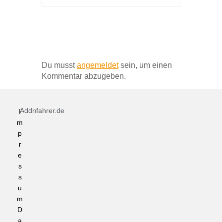
Schreibe einen Kommentar
Du musst
angemeldet
sein, um einen
Kommentar abzugeben.
Addnfahrer.de
I
m
p
r
e
s
s
u
m
D
a