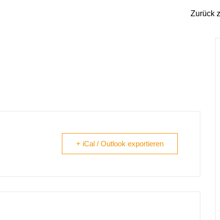
Zurück z
chicht`n
+ iCal / Outlook exportieren