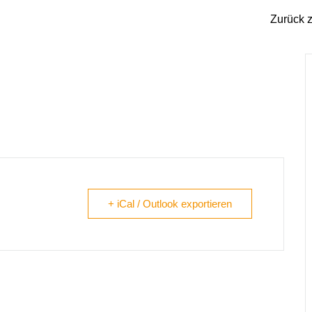
Zurück z
schicht`n
+ iCal / Outlook exportieren