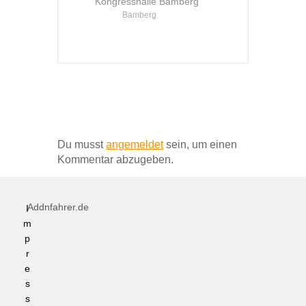
Kongresshalle Bamberg
Bamberg
Schreibe einen Kommentar
Du musst
angemeldet
sein, um einen
Kommentar abzugeben.
Addnfahrer.de
I
m
p
r
e
s
s