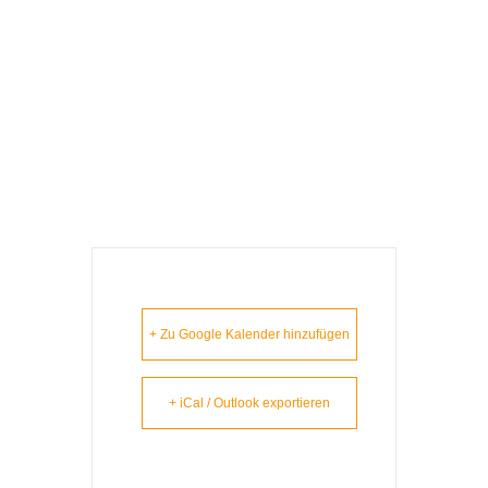
Puch (AT) –
Lausbuam
Gschicht`n
+ Zu Google Kalender hinzufügen
+ iCal / Outlook exportieren