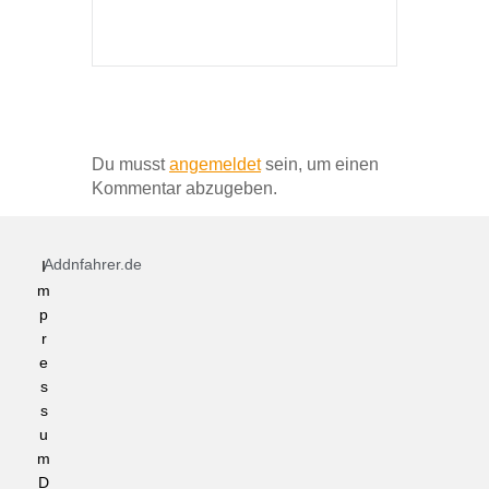
Schreibe einen Kommentar
Du musst
angemeldet
sein, um einen
Kommentar abzugeben.
Addnfahrer.de
I
m
p
r
e
s
s
u
m
D