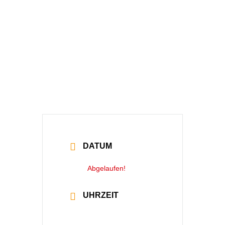
Dinner For One
Auf Bayrisch –
Beilngries
DATUM
04 Jan. 2025
Abgelaufen!
UHRZEIT
20:00 - 20:00