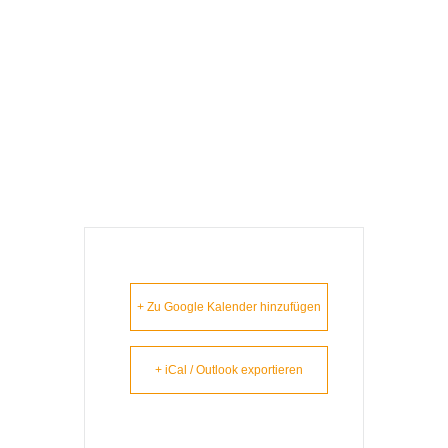
Dinner For One
Auf Bayrisch –
Maxhütte/Haidhof
+ Zu Google Kalender hinzufügen
+ iCal / Outlook exportieren