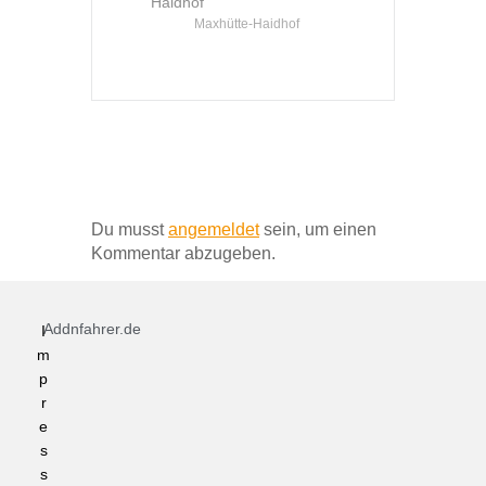
Haidhof
Maxhütte-Haidhof
Schreibe einen Kommentar
Du musst
angemeldet
sein, um einen
Kommentar abzugeben.
Addnfahrer.de
I
m
p
r
e
s
s