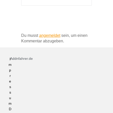
Schreibe einen Kommentar
Du musst
angemeldet
sein, um einen
Kommentar abzugeben.
Addnfahrer.de
I
m
p
r
e
s
s
u
m
D