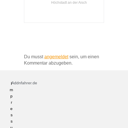
Höchstadt an der Aisch
Schreibe einen Kommentar
Du musst
angemeldet
sein, um einen
Kommentar abzugeben.
Addnfahrer.de
I
m
p
r
e
s
s
u