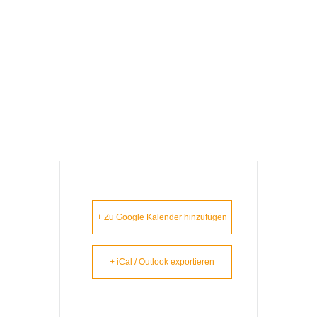
Höchstadt An Der
Aisch – Lausbuam
Gschicht`n
+ Zu Google Kalender hinzufügen
+ iCal / Outlook exportieren