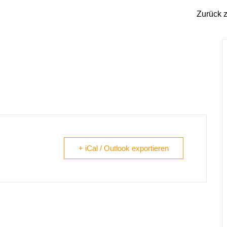
Zurück z
chicht`n
+ iCal / Outlook exportieren