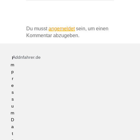
Schreibe einen Kommentar
Du musst
angemeldet
sein, um einen
Kommentar abzugeben.
Addnfahrer.de
I
m
p
r
e
s
s
u
m
D
a
t