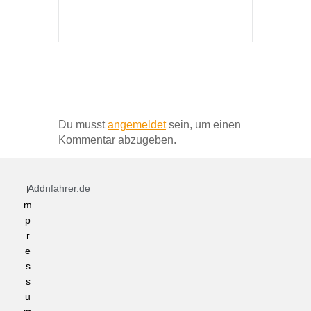
Schreibe einen Kommentar
Du musst
angemeldet
sein, um einen
Kommentar abzugeben.
Addnfahrer.de
I
m
p
r
e
s
s
u