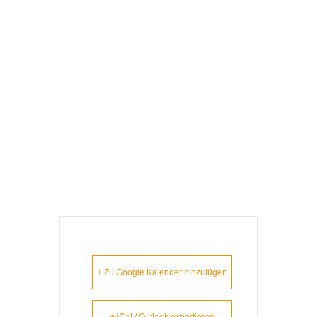
S‘ Lem Is Koa
Nudlsubbn –
Freistadt (A)
(Ersatztermin Für
Den 14.12.2021)
+ Zu Google Kalender hinzufügen