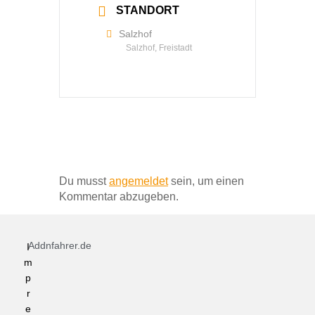
STANDORT
Salzhof
Salzhof, Freistadt
Schreibe einen Kommentar
Du musst
angemeldet
sein, um einen
Kommentar abzugeben.
Addnfahrer.de
I
m
p
r
e