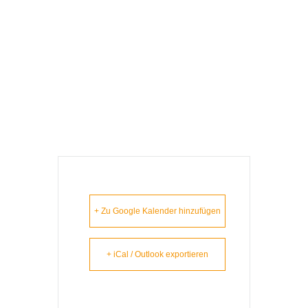
S‘ Lem Is Koa
Nudlsubbn –
Günzburg
+ Zu Google Kalender hinzufügen
+ iCal / Outlook exportieren