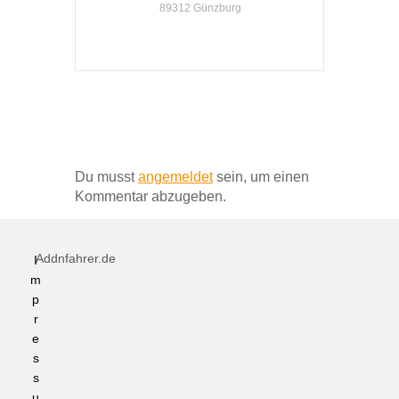
89312 Günzburg
Schreibe einen Kommentar
Du musst
angemeldet
sein, um einen
Kommentar abzugeben.
Addnfahrer.de
I
m
p
r
e
s
s
u