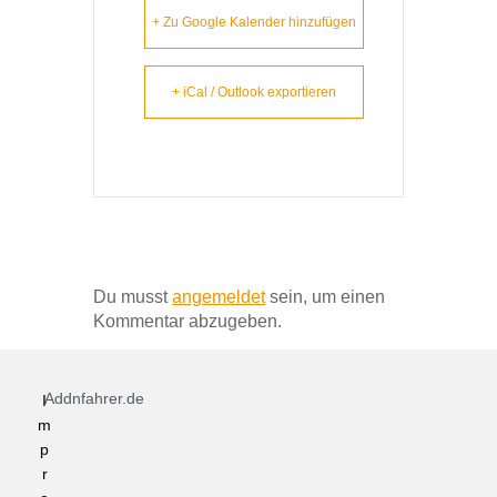
+ Zu Google Kalender hinzufügen
+ iCal / Outlook exportieren
Schreibe einen Kommentar
Du musst
angemeldet
sein, um einen
Kommentar abzugeben.
Addnfahrer.de
I
m
p
r