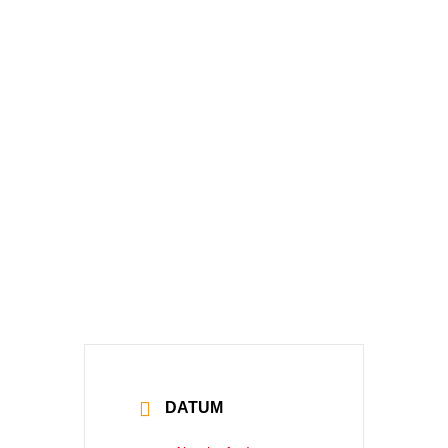
S‘ Lem Is Koa
Nudlsubbn –
Mindelheim –
VERSCHOBEN
AUF DEN
15.6.2022
DATUM
30 Apr. 2022