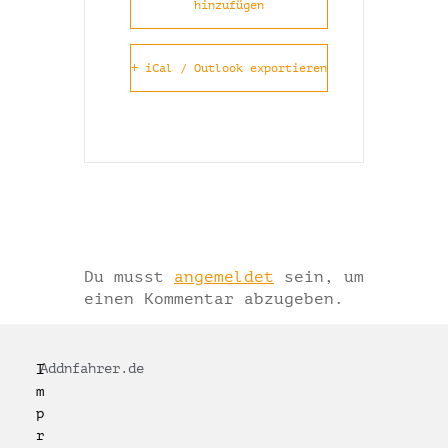
hinzufügen
+ iCal / Outlook exportieren
Schreibe einen
Kommentar
Du musst
angemeldet
sein, um
einen Kommentar abzugeben.
Addnfahrer.de
I
m
p
r