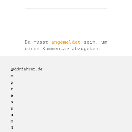
Schreibe einen
Kommentar
Du musst
angemeldet
sein, um
einen Kommentar abzugeben.
Addnfahrer.de
I
m
p
r
e
s
s
u
m
D