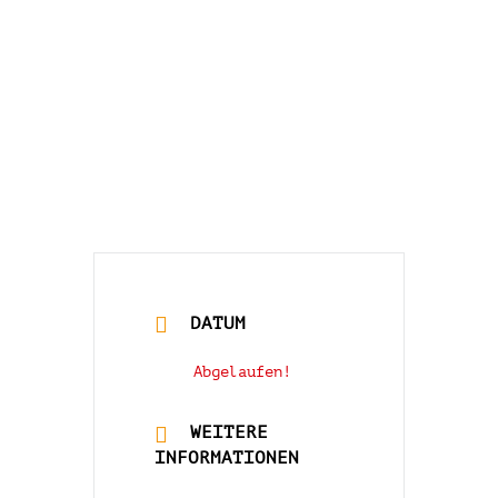
S‘ LEM IS KOA
NUDLSUBBN –
Neuötting
DATUM
25 Sep. 2020
Abgelaufen!
WEITERE
INFORMATIONEN
Mehr lesen