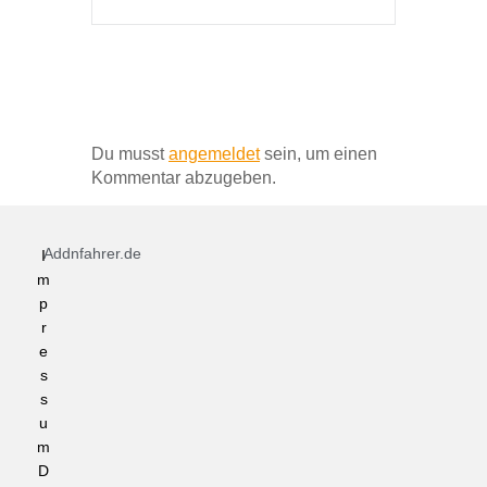
Schreibe einen Kommentar
Du musst
angemeldet
sein, um einen
Kommentar abzugeben.
Addnfahrer.de
I
m
p
r
e
s
s
u
m
D