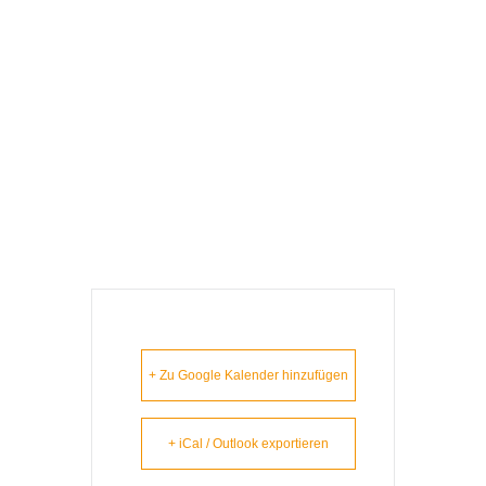
S‘ Lem Is Koa
Nudlsubbn –
Pegnitz /
ABGESAGT
+ Zu Google Kalender hinzufügen
+ iCal / Outlook exportieren