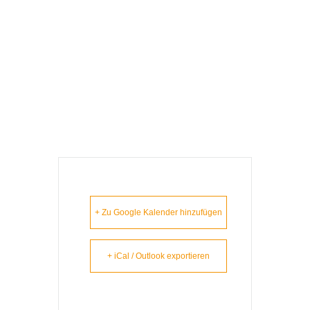
S‘ Lem Is Koa
Nudlsubbn –
Pfarrkirchen
+ Zu Google Kalender hinzufügen
+ iCal / Outlook exportieren