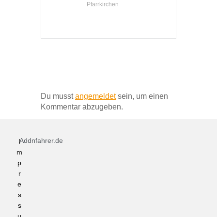
Pfarrkirchen
Schreibe einen Kommentar
Du musst
angemeldet
sein, um einen
Kommentar abzugeben.
Addnfahrer.de
I
m
p
r
e
s
s
u