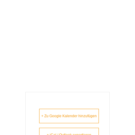
S‘ Lem Is Koa
Nudlsubbn -
Schwabach
(Ersatztermin Für
Den 21.3.2021)
+ Zu Google Kalender hinzufügen