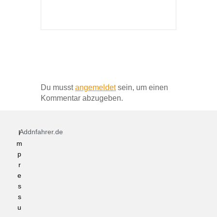
Schreibe einen Kommentar
Du musst
angemeldet
sein, um einen
Kommentar abzugeben.
Addnfahrer.de
I
m
p
r
e
s
s
u