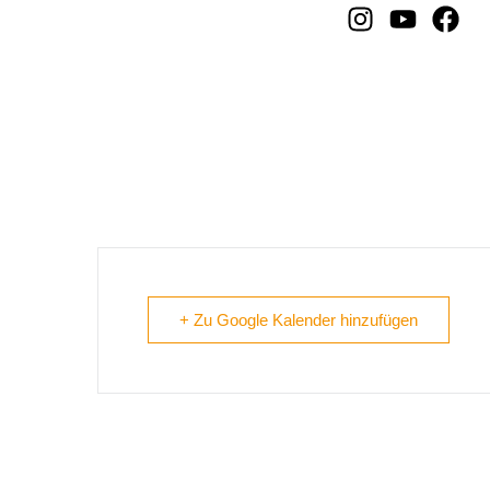
S‘ Lem Is Koa Nudlsubb
+ Zu Google Kalender hinzufügen