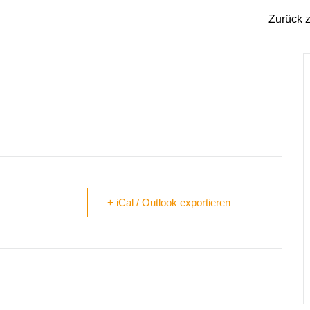
Zurück z
n – Sonneberg
+ iCal / Outlook exportieren