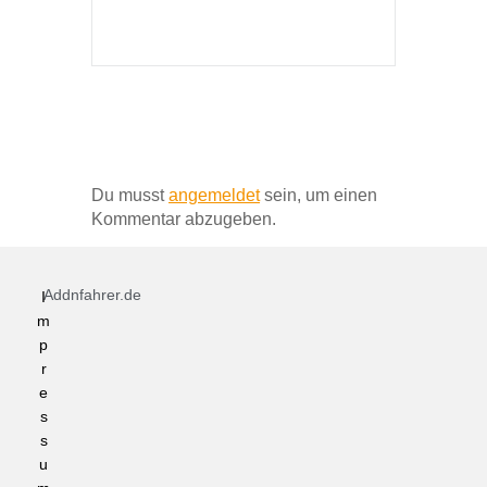
Schreibe einen Kommentar
Du musst
angemeldet
sein, um einen
Kommentar abzugeben.
Addnfahrer.de
I
m
p
r
e
s
s
u