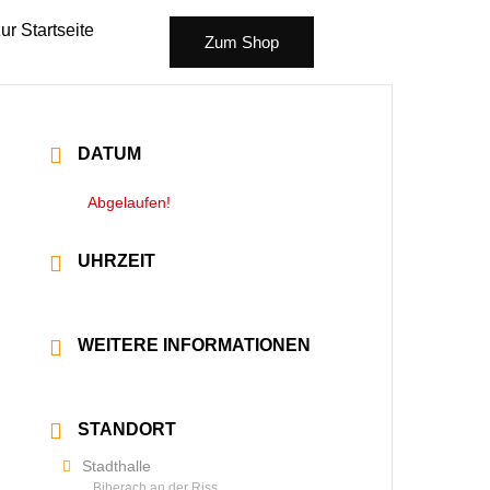
ur Startseite
Zum Shop
DATUM
24 Feb. 2023
Abgelaufen!
UHRZEIT
20:00 - 21:30
WEITERE INFORMATIONEN
Mehr lesen
STANDORT
Stadthalle
Biberach an der Riss