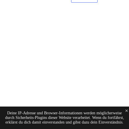
×
Deine IP-Adresse und Browser-Informationen werden möglicherweise
durch Sicherheits-Plugins dieser Website verarbeitet. Wenn du fortfährst,
erklärst du dich damit einverstanden und gibst dazu dein Einverständnis.