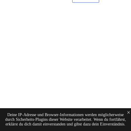
×
Deine IP-Adresse und Browser-Informationen werden möglicherweise
durch Sicherheits-Plugins dieser Website verarbeitet. Wenn du fortfährst,
erklärst du dich damit einverstanden und gibst dazu dein Einverständnis.